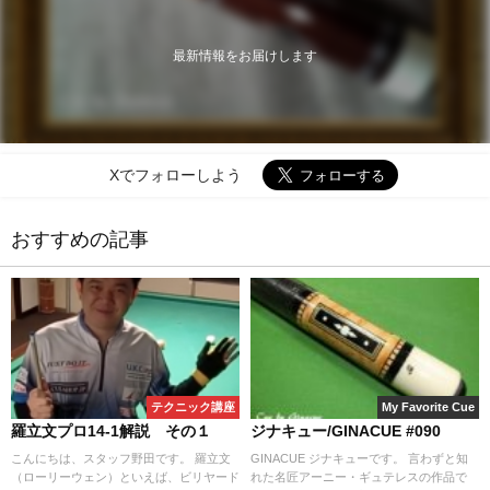
最新情報をお届けします
Xでフォローしよう
おすすめの記事
テクニック講座
My Favorite Cue
羅立文プロ14-1解説 その１
ジナキュー/GINACUE #090
こんにちは、スタッフ野田です。 羅立文
GINACUE ジナキューです。 言わずと知
（ローリーウェン）といえば、ビリヤード
れた名匠アーニー・ギュテレスの作品で