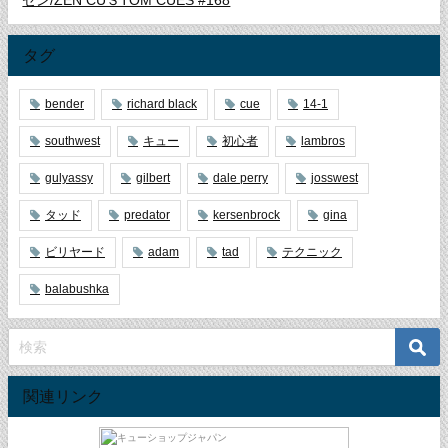
ゼン/ZEN CUＳTOM CUES #168
タグ
bender
richard black
cue
14-1
southwest
キュー
初心者
lambros
gulyassy
gilbert
dale perry
josswest
タッド
predator
kersenbrock
gina
ビリヤード
adam
tad
テクニック
balabushka
関連リンク