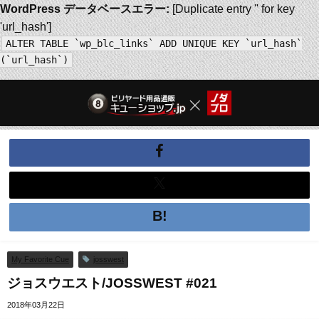
WordPress データベースエラー:
[Duplicate entry '' for key
'url_hash']
ALTER TABLE `wp_blc_links` ADD UNIQUE KEY `url_hash`
(`url_hash`)
My Favorite Cue
josswest
ジョスウエスト/JOSSWEST #021
2018年03月22日