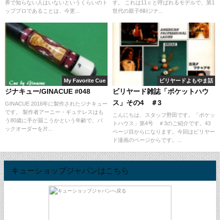
界で知らない人はいないというくらいのト
す。 これは11ｃと呼ばれるモデルで、第1
ッププロであることは、今更...
世代の親子8剣ジナ...
My Favorite Cue
ビリヤードよもやま話
ジナキュー/GINACUE #048
ビリヤード雑誌「ポケットハウ
ス」その4 ＃3
GINACUE 2016年に製作されたジナキュー
です。 製作者アーニー・ギュテレスはも
こんにちは、スタッフ野田です。「ポケッ
う80歳に手が届こうかという年齢で、バ
トハウス」第4号 ＃3のご紹介です。43
ックオーダーを片...
ページ目からになります。今回はビリヤー
ド漫画のページからです。...
キューショップジャパンはこちら