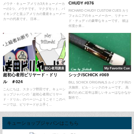
CHUDY #076
メウチ・キュー アメリカ3大キューメーカ
ーの1つ、メウチです。 マクダモット、バ
RICHARD CHUDY CUSTOM CUES カリ
イキングと並ぶアメリカの量産キューメー
フォルニアのキューメーカー、リチャー
カーの代表です。 日本...
ド・チュディの豪華なキューです。 彼は
何度か来...
初心者用講座
My Favorite Cue
超初心者用ビリヤード・ドリ
シック/SCHICK #069
ル ＃024
BILL SCHICK ORIGINALS ルイジアナ州の
大御所、ビル・シックのキューです。 高
こんにちは、スタッフ野田です。キューシ
齢のために近年は新しいキューはなかなか
ョップジャパンの「超初心者用ビリヤー
製作で...
ド・ドリル」のページへようこそ！このペ
ージでは、ビリヤードが上手く...
キューショップジャパンはこちら