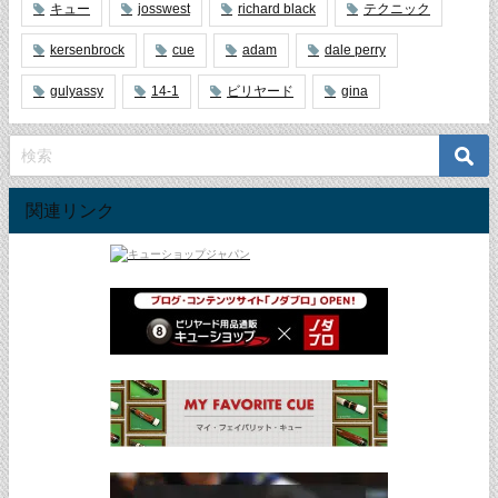
キュー
josswest
richard black
テクニック
kersenbrock
cue
adam
dale perry
gulyassy
14-1
ビリヤード
gina
関連リンク