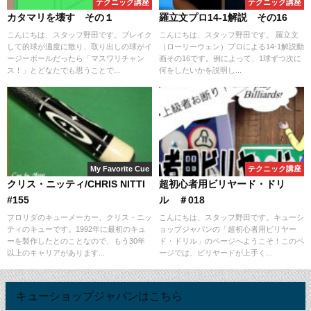
テクニック講座
テクニック講座
カタマリを壊す その１
羅立文プロ14-1解説 その16
こんにちは、スタッフ野田です。ブレイク
こんにちは、スタッフ野田です。 羅立文
して的球が適度に散り、取り出しの球がイ
（ローリーウェン）プロによる14-1解説動
ージーボールだったら「マスワリチャン
画その16です。例によって、1球ずつ次に
ス！」とどなたでも思うことで...
何をしたいかを説明し...
My Favorite Cue
テクニック講座
クリス・ニッティ/CHRIS NITTI
超初心者用ビリヤード・ドリ
#155
ル ＃018
フロリダのキューメーカー、クリス・ニッ
こんにちは、スタッフ野田です。キューシ
ティのキューです。1992年に最初のキュ
ョップジャパンの「超初心者用ビリヤー
ーを製作したとのことなので、もう30年
ド・ドリル」のページへようこそ！このペ
以上のキャリアがあります...
ージでは、ビリヤードが上手く...
キューショップジャパンはこちら