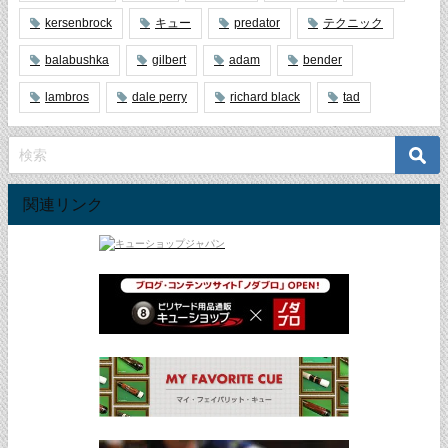
kersenbrock
キュー
predator
テクニック
balabushka
gilbert
adam
bender
lambros
dale perry
richard black
tad
関連リンク