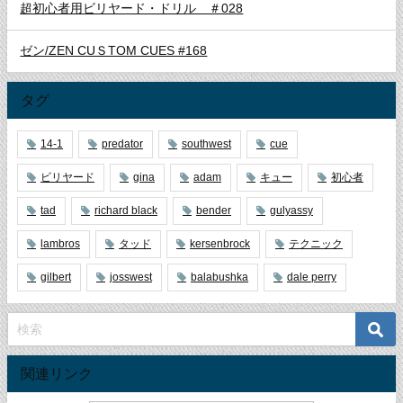
超初心者用ビリヤード・ドリル ＃028
ゼン/ZEN CUＳTOM CUES #168
タグ
14-1
predator
southwest
cue
ビリヤード
gina
adam
キュー
初心者
tad
richard black
bender
gulyassy
lambros
タッド
kersenbrock
テクニック
gilbert
josswest
balabushka
dale perry
関連リンク