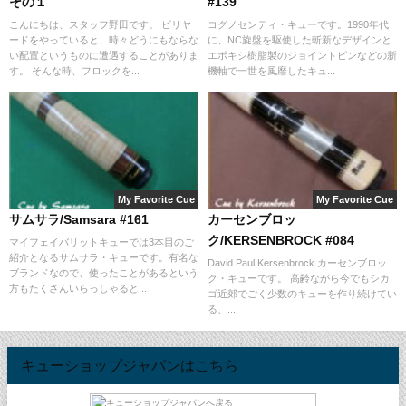
その１
#139
こんにちは、スタッフ野田です。 ビリヤ
コグノセンティ・キューです。1990年代
ードをやっていると、時々どうにもならな
に、NC旋盤を駆使した斬新なデザインと
い配置というものに遭遇することがありま
エポキシ樹脂製のジョイントピンなどの新
す。 そんな時、フロックを...
機軸で一世を風靡したキュ...
My Favorite Cue
My Favorite Cue
サムサラ/Samsara #161
カーセンブロッ
ク/KERSENBROCK #084
マイフェイバリットキューでは3本目のご
紹介となるサムサラ・キューです。有名な
David Paul Kersenbrock カーセンブロッ
ブランドなので、使ったことがあるという
ク・キューです。 高齢ながら今でもシカ
方もたくさんいらっしゃると...
ゴ近郊でごく少数のキューを作り続けてい
る、...
キューショップジャパンはこちら