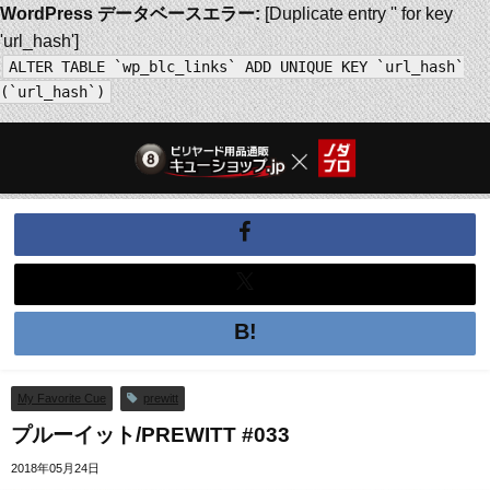
WordPress データベースエラー:
[Duplicate entry '' for key
'url_hash']
ALTER TABLE `wp_blc_links` ADD UNIQUE KEY `url_hash`
(`url_hash`)
My Favorite Cue
prewitt
プルーイット/PREWITT #033
2018年05月24日