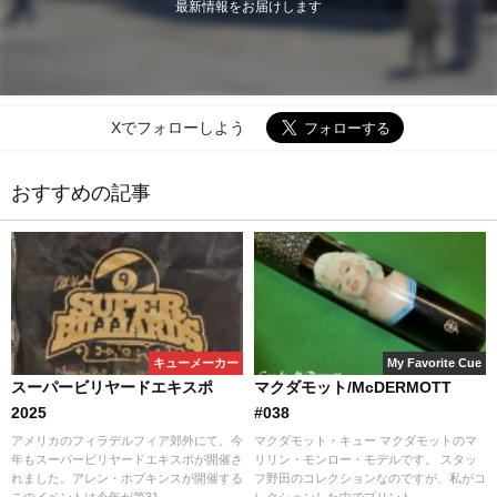
最新情報をお届けします
Xでフォローしよう
おすすめの記事
キューメーカー
My Favorite Cue
スーパービリヤードエキスポ
マクダモット/McDERMOTT
2025
#038
アメリカのフィラデルフィア郊外にて、今
マクダモット・キュー マクダモットのマ
年もスーパービリヤードエキスポが開催さ
リリン・モンロー・モデルです。 スタッ
れました。アレン・ホプキンスが開催する
フ野田のコレクションなのですが、私がコ