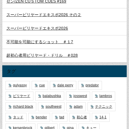
ゼン/ZEN CUＳTOM CUES #169
スーパービリヤードエキスポ2026 その２
スーパービリヤードエキスポ2026
不可能を可能にするショット ＃１7
超初心者用ビリヤード・ドリル ＃028
タグ
gulyassy
cue
dale perry
predator
ビリヤード
balabushka
josswest
lambros
richard black
southwest
adam
テクニック
タッド
bender
tad
初心者
14-1
kersenbrock
gilbert
gina
キュー