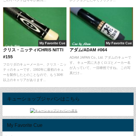
このイベントは今年が第31...
レクションした中でプリント...
My Favorite Cue
My Favorite Cue
クリス・ニッティ/CHRIS NITTI
アダム/ADAM #064
#155
ADAM JAPAN Co., Ltd. アダムのキューで
す。 キュー尻に大きくロゴとメーカー名
フロリダのキューメーカー、クリス・ニッ
が入っていて、一目瞭然ですね。 この写
ティのキューです。1992年に最初のキュ
真だけ...
ーを製作したとのことなので、もう30年
以上のキャリアがあります...
キューショップジャパンはこちら
My Favorite Cue