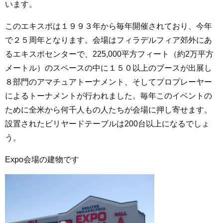
います。
このエキスポは１９９３年から毎年開催されており、今年
で２５周年となります。会場はフィラデルフィア郊外にあ
るエキスポセンターで、
225,000
平方フィート（約
2
万平方
メートル）のスペースの中に１５０以上のブースが出展し
８部門のアマチュアトーナメント、そしてプロプレーヤー
によるトーナメントが行われました。毎年このイベントの
ために全米から何千人もの人たちが会場に押し寄せます。
設置されたビリヤードテーブルは
200
台以上になるでしょ
う。
Expo
会場の建物です