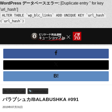
WordPress データベースエラー:
[Duplicate entry '' for key
'url_hash']
ALTER TABLE `wp_blc_links` ADD UNIQUE KEY `url_hash`
(`url_hash`)
My Favorite Cue
balabushka
バラブシュカ/BALABUSHKA #091
2019年07月31日