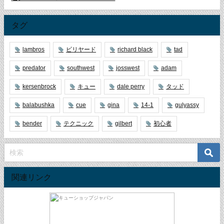
タグ
lambros
ビリヤード
richard black
tad
predator
southwest
josswest
adam
kersenbrock
キュー
dale perry
タッド
balabushka
cue
gina
14-1
gulyassy
bender
テクニック
gilbert
初心者
関連リンク