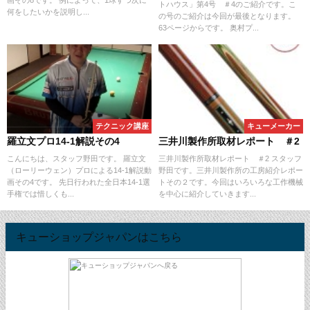
トハウス」第4号 ＃4のご紹介です。こ
何をしたいかを説明し...
の号のご紹介は今回が最後となります。
63ページからです。 奥村プ...
テクニック講座
キューメーカー
羅立文プロ14-1解説その4
三井川製作所取材レポート ＃2
こんにちは、スタッフ野田です。 羅立文
三井川製作所取材レポート ＃2 スタッフ
（ローリーウェン）プロによる14-1解説動
野田です。三井川製作所の工房紹介レポー
画その4です。 先日行われた全日本14-1選
トその２です。今回はいろいろな工作機械
手権では惜しくも...
を中心に紹介していきます...
キューショップジャパンはこちら