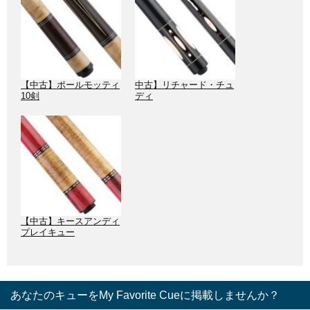
【中古】ポールモッティ
中古】リチャード・チュ
10剣
ディ
【中古】キースアンディ
プレイキュー
あなたのキューをMy Favorite Cueに掲載しませんか？