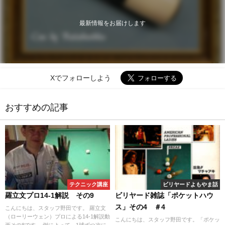
最新情報をお届けします
Xでフォローしよう
おすすめの記事
テクニック講座
ビリヤードよもやま話
羅立文プロ14-1解説 その9
ビリヤード雑誌「ポケットハウ
ス」その4 ＃4
こんにちは、スタッフ野田です。 羅立文
（ローリーウェン）プロによる14-1解説動
こんにちは、スタッフ野田です。「ポケッ
画その8です。 例によって、1球ずつ次に